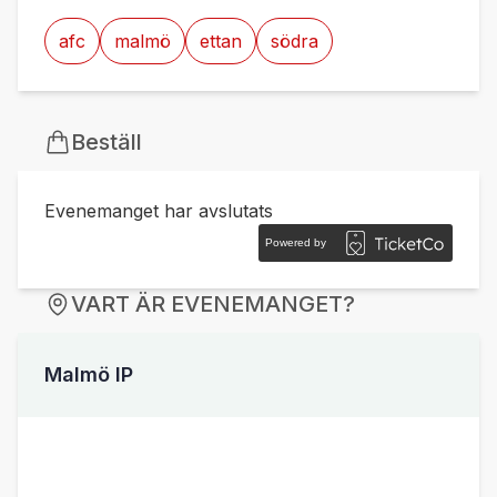
afc
malmö
ettan
södra
Beställ
Evenemanget har avslutats
Powered by
VART ÄR EVENEMANGET?
Malmö IP